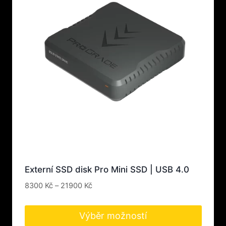
Externí SSD disk Pro Mini SSD | USB 4.0
Rozpětí
8300
Kč
–
21900
Kč
cen:
8300 Kč
Výběr možností
až