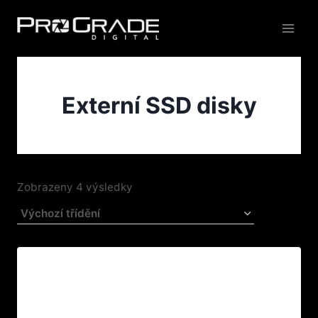
Přeskočit
na
obsah
Externí SSD disky
Zobrazeny 4 výsledky