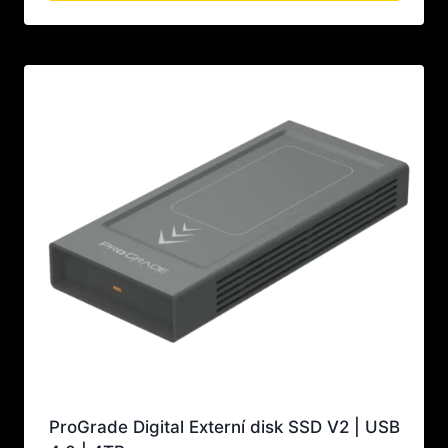
Tento
21900 Kč
produkt
má
více
variant.
Možnosti
lze
vybrat
na
stránce
produktu
ProGrade Digital Externí disk SSD V2 | USB