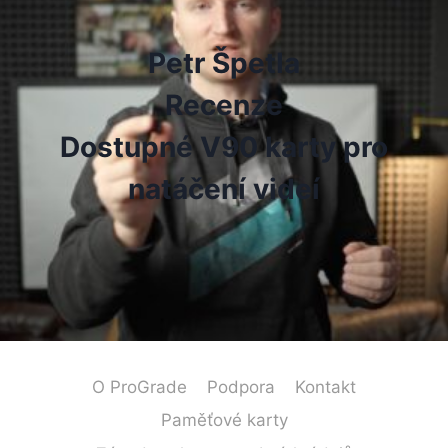
Petr Špetla
Recenze
Dostupné V90 karty pro
natáčení videí
O ProGrade
Podpora
Kontakt
Paměťové karty