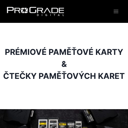
Přeskočit
na
obsah
PRÉMIOVÉ PAMĚŤOVÉ KARTY
&
ČTEČKY PAMĚŤOVÝCH KARET