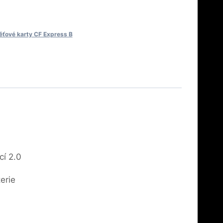
ťové karty CF Express B
cí 2.0
erie