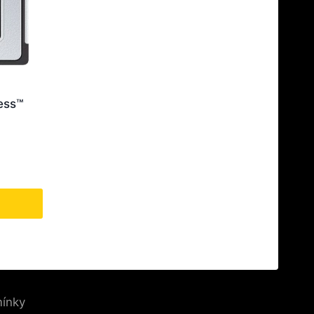
ess™
ínky