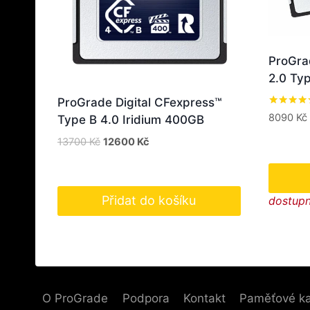
ProGra
2.0 Ty
ProGrade Digital CFexpress™
Hodnocen
8090
Kč
Type B 4.0 Iridium 400GB
5.00
z 5
Původní
Aktuální
13700
Kč
12600
Kč
cena
cena
byla:
je:
13700 Kč.
12600 Kč.
Přidat do košíku
dostupn
O ProGrade
Podpora
Kontakt
Paměťové ka