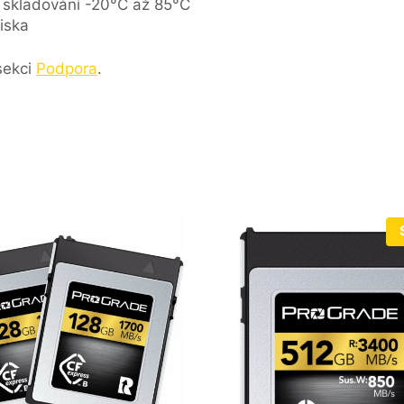
; skladování -20°C až 85°C
iska
 sekci
Podpora
.