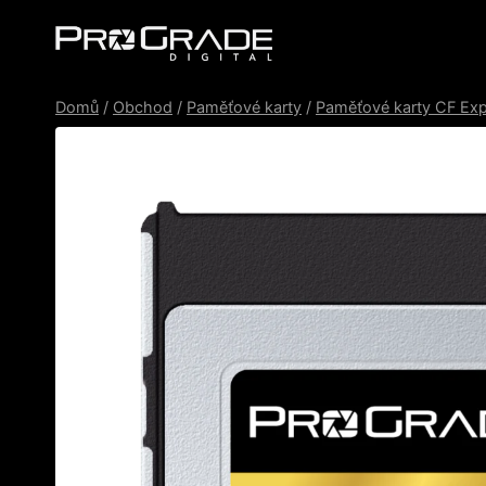
Přeskočit
na
obsah
Domů
/
Obchod
/
Paměťové karty
/
Paměťové karty CF Exp