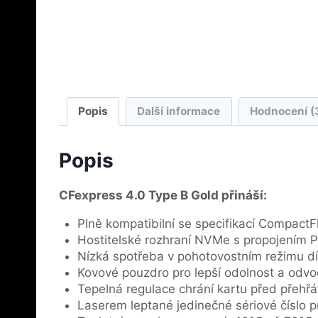
Popis
Další informace
Hodnocení (
Popis
CFexpress 4.0 Type B Gold přináší:
Plně kompatibilní se specifikací CompactFl
Hostitelské rozhraní NVMe s propojením 
Nízká spotřeba v pohotovostním režimu d
Kovové pouzdro pro lepší odolnost a odvo
Tepelná regulace chrání kartu před přehřá
Laserem leptané jedinečné sériové číslo pr