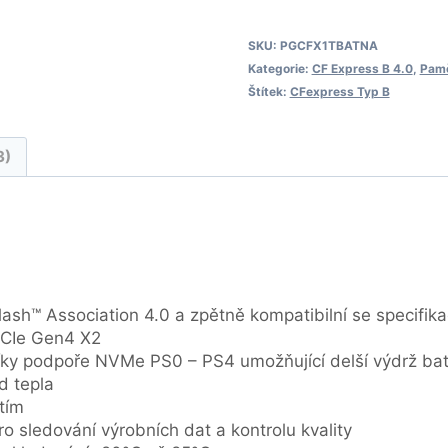
SKU:
PGCFX1TBATNA
Kategorie:
CF Express B 4.0
,
Pamě
Štítek:
CFexpress Typ B
3)
ash™ Association 4.0 a zpětně kompatibilní se specifika
PCIe Gen4 X2
íky podpoře NVMe PS0 – PS4 umožňující delší výdrž bat
d tepla
tím
o sledování výrobních dat a kontrolu kvality