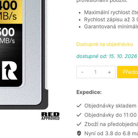
profesionální použití.
Maximální rychlost č
Rychlost zápisu až 3
Garantovaná minimální
Dostupné na objednávku
dostupné od: 15. 10. 2026
ProGrade
Předo
Digital
CFexpress™
Type
Expedice:
B
4.0
Objednávky skladem 
Gold
Objednávky do 11:00 
1TB
Zboží na předobjedná
množství
Nyní od 3.8 do 6.8 m