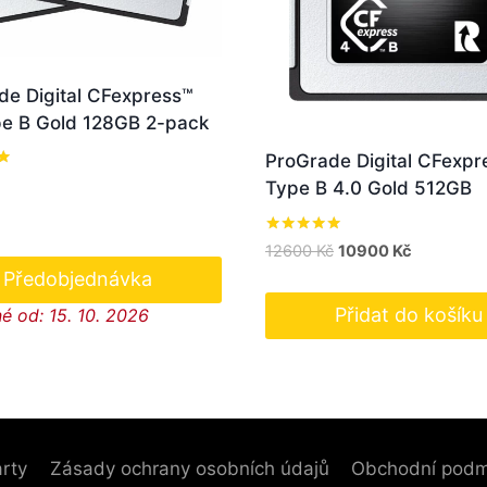
de Digital CFexpress™
pe B Gold 128GB 2-pack
ProGrade Digital CFexpr
í
Type B 4.0 Gold 512GB
Hodnocení
Původní
Aktuální
12600
Kč
10900
Kč
5.00
cena
cena
Předobjednávka
z 5
byla:
je:
Přidat do košíku
é od: 15. 10. 2026
12600 Kč.
10900 Kč.
rty
Zásady ochrany osobních údajů
Obchodní podm