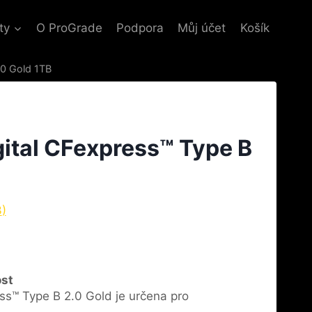
ty
O ProGrade
Podpora
Můj účet
Košík
.0 Gold 1TB
ital CFexpress™ Type B
3
)
st
s™ Type B 2.0 Gold je určena pro